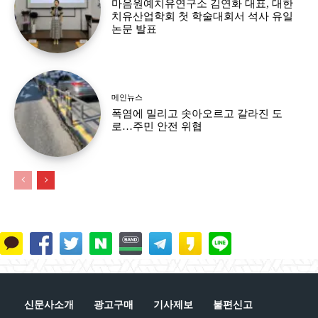
마음원예치유연구소 김연화 대표, 대한
치유산업학회 첫 학술대회서 석사 유일
논문 발표
메인뉴스
폭염에 밀리고 솟아오르고 갈라진 도
로…주민 안전 위협
신문사소개
광고구매
기사제보
불편신고