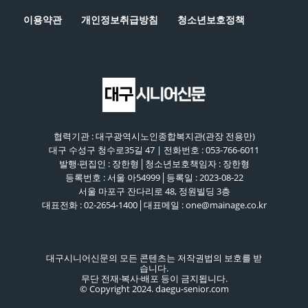
이용약관
개인정보취급방침
청소년보호정책
협력기관 : 대구광역시노인종합복지관(관장 전용만)
대구 수성구 청수로35길 47 | 전화번호 : 053-766-6011
발행·편집인 : 장한형│청소년보호책임자 : 장한형
등록번호 : 서울 아54999│등록일 : 2023-08-22
서울 마포구 잔다리로 48, 정원빌딩 3층
대표전화 : 02-2654-1400│대표메일 : one@mainage.co.kr
대구시니어신문의 모든 콘텐츠는 저작권법의 보호를 받
습니다.
무단 전재·복사·배포 등이 금지됩니다.
© Copyright 2024. daegu-senior.com