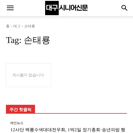
홈
태그
손태룡
Tag:
손태룡
게시물이 없습니다.
주간 핫클릭
메인뉴스
12사단 백룡수색대대전우회, 1박2일 정기총회·송년의밤 행