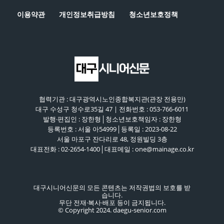
이용약관
개인정보취급방침
청소년보호정책
협력기관 : 대구광역시노인종합복지관(관장 전용만)
대구 수성구 청수로35길 47 | 전화번호 : 053-766-6011
발행·편집인 : 장한형│청소년보호책임자 : 장한형
등록번호 : 서울 아54999│등록일 : 2023-08-22
서울 마포구 잔다리로 48, 정원빌딩 3층
대표전화 : 02-2654-1400│대표메일 : one@mainage.co.kr
대구시니어신문의 모든 콘텐츠는 저작권법의 보호를 받
습니다.
무단 전재·복사·배포 등이 금지됩니다.
© Copyright 2024. daegu-senior.com