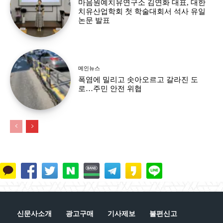
마음원예치유연구소 김연화 대표, 대한
치유산업학회 첫 학술대회서 석사 유일
논문 발표
메인뉴스
폭염에 밀리고 솟아오르고 갈라진 도
로…주민 안전 위협
신문사소개
광고구매
기사제보
불편신고