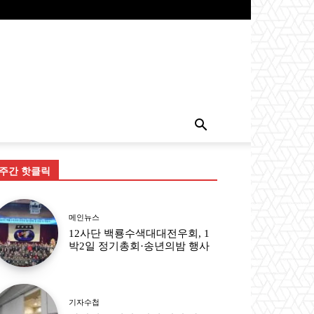
주간 핫클릭
메인뉴스
12사단 백룡수색대대전우회, 1
박2일 정기총회·송년의밤 행사
기자수첩