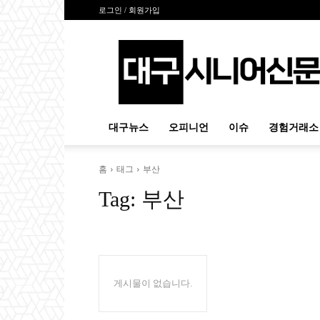
로그인 / 회원가입
대
구
시
니
어
신
대구뉴스
오피니언
이슈
경험거래소
문
홈
태그
부산
Tag:
부산
게시물이 없습니다.