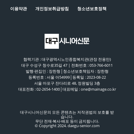
이용약관
개인정보취급방침
청소년보호정책
협력기관 : 대구광역시노인종합복지관(관장 전용만)
대구 수성구 청수로35길 47 | 전화번호 : 053-766-6011
발행·편집인 : 장한형│청소년보호책임자 : 장한형
등록번호 : 서울 아54999│등록일 : 2023-08-22
서울 마포구 잔다리로 48, 정원빌딩 3층
대표전화 : 02-2654-1400│대표메일 : one@mainage.co.kr
대구시니어신문의 모든 콘텐츠는 저작권법의 보호를 받
습니다.
무단 전재·복사·배포 등이 금지됩니다.
© Copyright 2024. daegu-senior.com