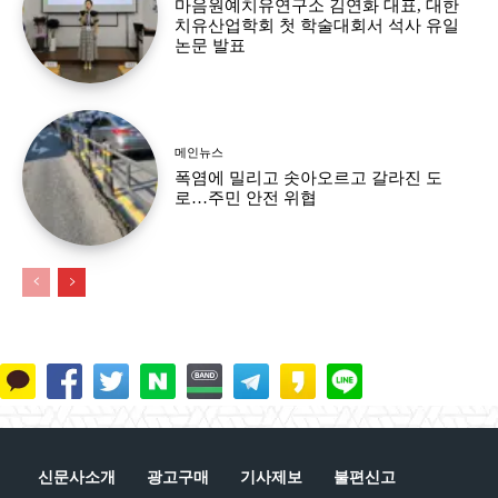
마음원예치유연구소 김연화 대표, 대한
치유산업학회 첫 학술대회서 석사 유일
논문 발표
메인뉴스
폭염에 밀리고 솟아오르고 갈라진 도
로…주민 안전 위협
신문사소개
광고구매
기사제보
불편신고