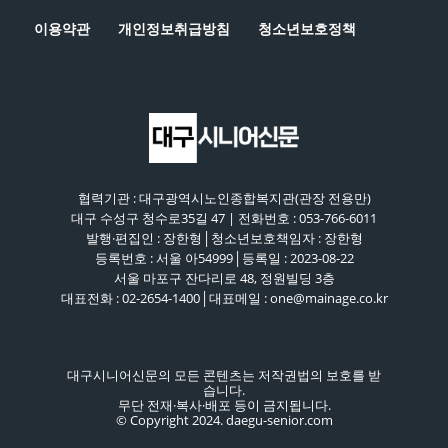
이용약관
개인정보취급방침
청소년보호정책
협력기관 : 대구광역시노인종합복지관(관장 전용만)
대구 수성구 청수로35길 47 | 전화번호 : 053-766-6011
발행·편집인 : 장한형│청소년보호책임자 : 장한형
등록번호 : 서울 아54999│등록일 : 2023-08-22
서울 마포구 잔다리로 48, 정원빌딩 3층
대표전화 : 02-2654-1400│대표메일 : one@mainage.co.kr
대구시니어신문의 모든 콘텐츠는 저작권법의 보호를 받
습니다.
무단 전재·복사·배포 등이 금지됩니다.
© Copyright 2024. daegu-senior.com