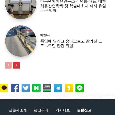
마음원예치유연구소 김연화 대표, 대한
치유산업학회 첫 학술대회서 석사 유일
논문 발표
메인뉴스
폭염에 밀리고 솟아오르고 갈라진 도
로…주민 안전 위협
신문사소개
광고구매
기사제보
불편신고