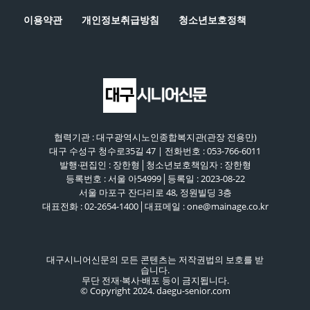
이용약관
개인정보취급방침
청소년보호정책
협력기관 : 대구광역시노인종합복지관(관장 전용만)
대구 수성구 청수로35길 47 | 전화번호 : 053-766-6011
발행·편집인 : 장한형│청소년보호책임자 : 장한형
등록번호 : 서울 아54999│등록일 : 2023-08-22
서울 마포구 잔다리로 48, 정원빌딩 3층
대표전화 : 02-2654-1400│대표메일 : one@mainage.co.kr
대구시니어신문의 모든 콘텐츠는 저작권법의 보호를 받
습니다.
무단 전재·복사·배포 등이 금지됩니다.
© Copyright 2024. daegu-senior.com