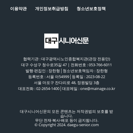
이용약관
개인정보취급방침
청소년보호정책
협력기관 : 대구광역시노인종합복지관(관장 전용만)
대구 수성구 청수로35길 47 | 전화번호 : 053-766-6011
발행·편집인 : 장한형│청소년보호책임자 : 장한형
등록번호 : 서울 아54999│등록일 : 2023-08-22
서울 마포구 잔다리로 48, 정원빌딩 3층
대표전화 : 02-2654-1400│대표메일 : one@mainage.co.kr
대구시니어신문의 모든 콘텐츠는 저작권법의 보호를 받
습니다.
무단 전재·복사·배포 등이 금지됩니다.
© Copyright 2024. daegu-senior.com