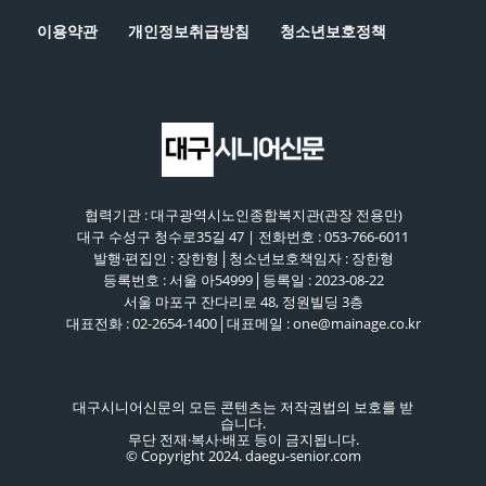
이용약관
개인정보취급방침
청소년보호정책
협력기관 : 대구광역시노인종합복지관(관장 전용만)
대구 수성구 청수로35길 47 | 전화번호 : 053-766-6011
발행·편집인 : 장한형│청소년보호책임자 : 장한형
등록번호 : 서울 아54999│등록일 : 2023-08-22
서울 마포구 잔다리로 48, 정원빌딩 3층
대표전화 : 02-2654-1400│대표메일 : one@mainage.co.kr
대구시니어신문의 모든 콘텐츠는 저작권법의 보호를 받
습니다.
무단 전재·복사·배포 등이 금지됩니다.
© Copyright 2024. daegu-senior.com