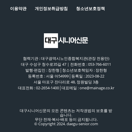
이용약관
개인정보취급방침
청소년보호정책
협력기관 : 대구광역시노인종합복지관(관장 전용만)
대구 수성구 청수로35길 47 | 전화번호 : 053-766-6011
발행·편집인 : 장한형│청소년보호책임자 : 장한형
등록번호 : 서울 아54999│등록일 : 2023-08-22
서울 마포구 잔다리로 48, 정원빌딩 3층
대표전화 : 02-2654-1400│대표메일 : one@mainage.co.kr
대구시니어신문의 모든 콘텐츠는 저작권법의 보호를 받
습니다.
무단 전재·복사·배포 등이 금지됩니다.
© Copyright 2024. daegu-senior.com