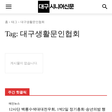
홈
태그
대구생활문인협회
Tag:
대구생활문인협회
게시물이 없습니다.
주간 핫클릭
메인뉴스
12사단 백룡수색대대전우회, 1박2일 정기총회·송년의밤 행