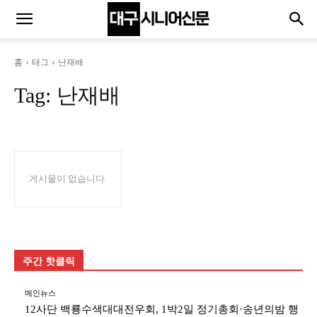
홈
태그
난재배
Tag:
난재배
게시물이 없습니다.
주간 핫클릭
메인뉴스
12사단 백룡수색대대전우회, 1박2일 정기총회·송년의밤 행