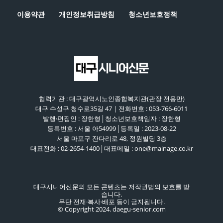
이용약관
개인정보취급방침
청소년보호정책
협력기관 : 대구광역시노인종합복지관(관장 전용만)
대구 수성구 청수로35길 47 | 전화번호 : 053-766-6011
발행·편집인 : 장한형│청소년보호책임자 : 장한형
등록번호 : 서울 아54999│등록일 : 2023-08-22
서울 마포구 잔다리로 48, 정원빌딩 3층
대표전화 : 02-2654-1400│대표메일 : one@mainage.co.kr
대구시니어신문의 모든 콘텐츠는 저작권법의 보호를 받
습니다.
무단 전재·복사·배포 등이 금지됩니다.
© Copyright 2024. daegu-senior.com