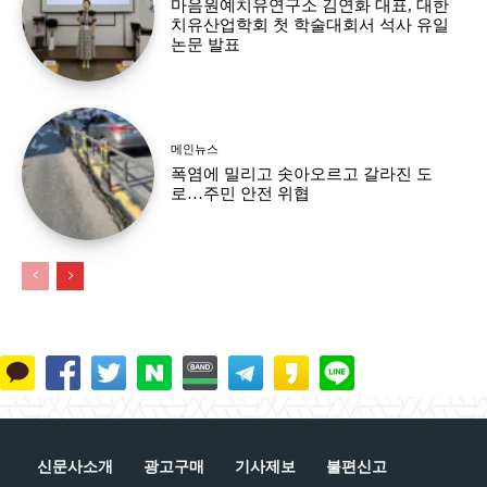
마음원예치유연구소 김연화 대표, 대한
치유산업학회 첫 학술대회서 석사 유일
논문 발표
메인뉴스
폭염에 밀리고 솟아오르고 갈라진 도
로…주민 안전 위협
신문사소개
광고구매
기사제보
불편신고