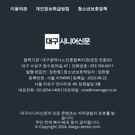
이용약관
개인정보취급방침
청소년보호정책
협력기관 : 대구광역시노인종합복지관(관장 전용만)
대구 수성구 청수로35길 47 | 전화번호 : 053-766-6011
발행·편집인 : 장한형│청소년보호책임자 : 장한형
등록번호 : 서울 아54999│등록일 : 2023-08-22
서울 마포구 잔다리로 48, 정원빌딩 3층
대표전화 : 02-2654-1400│대표메일 : one@mainage.co.kr
대구시니어신문의 모든 콘텐츠는 저작권법의 보호를 받
습니다.
무단 전재·복사·배포 등이 금지됩니다.
© Copyright 2024. daegu-senior.com