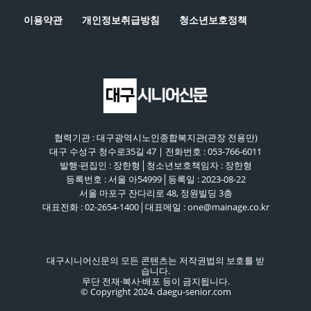
이용약관
개인정보취급방침
청소년보호정책
협력기관 : 대구광역시노인종합복지관(관장 전용만)
대구 수성구 청수로35길 47 | 전화번호 : 053-766-6011
발행·편집인 : 장한형│청소년보호책임자 : 장한형
등록번호 : 서울 아54999│등록일 : 2023-08-22
서울 마포구 잔다리로 48, 정원빌딩 3층
대표전화 : 02-2654-1400│대표메일 : one@mainage.co.kr
대구시니어신문의 모든 콘텐츠는 저작권법의 보호를 받
습니다.
무단 전재·복사·배포 등이 금지됩니다.
© Copyright 2024. daegu-senior.com