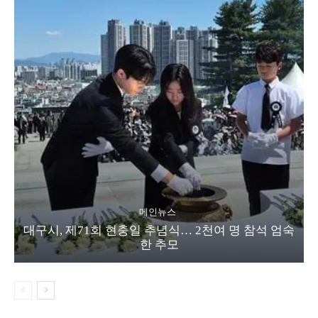
메인뉴스
대구시, 제71회 현충일 추념식… 2천여 명 참석 엄숙
한 추모