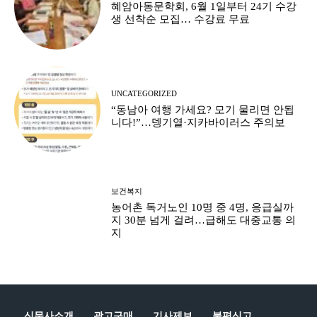
혜암아동문학회, 6월 1일부터 24기 수강
생 선착순 모집… 수강료 무료
UNCATEGORIZED
“동남아 여행 가세요? 모기 물리면 안됩
니다!”…뎅기열·지카바이러스 주의보
보건복지
농어촌 독거노인 10명 중 4명, 응급실까
지 30분 넘게 걸려…급해도 대중교통 의
지
신문사소개
광고구매
기사제보
불편신고