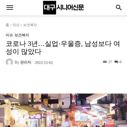
홈
이슈
보건복지
이슈
보건복지
코로나 3년…실업·우울증, 남성보다 여
성이 많았다
By
관리자
17
0
2022-12-02
Naver
Facebook
Twitter
L