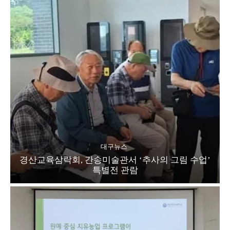
대구뉴스
경산교육삼락회, 간송미술관서 ‘추사의 그림 수업’
특별전 관람