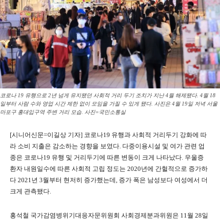
코로나 19 유행으로 2년 넘게 유지됐던 사회적 거리 두기 조치가 지난 4월 해제됐다. 4월 18
일부터 사람 수와 영업 시간 제한 없이 모임을 가질 수 있게 됐다. 사진은 4월 19일 저녁 서울
마포구 홍대입구역 주변 거리 모습. 사진=국민소통실
[시니어신문=이길상 기자] 코로나19 유행과 사회적 거리두기 강화에 따
라 소비 지출은 감소하는 경향을 보였다. 다중이용시설 및 여가 관련 업
종은 코로나19 유행 및 거리두기에 따른 변동이 크게 나타났다. 우울증
환자 내원일수에 따른 사회적 고립 정도는 2020년에 간헐적으로 증가하
다 2021년 3월부터 현저히 증가했는데, 증가 폭은 남성보다 여성에서 더
크게 관측됐다.
홍석철 국가감염병위기대응자문위원회 사회경제분과위원은 11월 28일